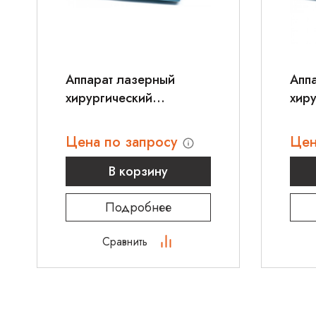
Аппарат лазерный
Апп
хирургический
хир
диодный KLS Martin
диод
Diomax
Dio
Цена по запросу
Цен
В корзину
Подробнее
Сравнить