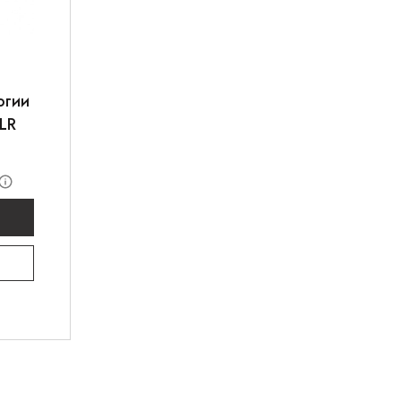
огии
LR