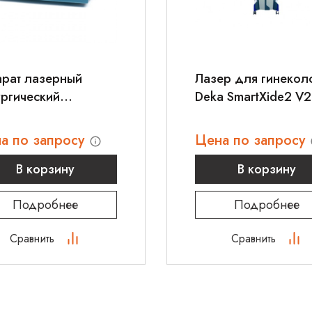
арат лазерный
Лазер для гинекол
ургический
Deka SmartXide2 V2
ный KLS Martin
max 1550
а по запросу
Цена по запросу
В корзину
В корзину
Подробнее
Подробнее
Сравнить
Сравнить