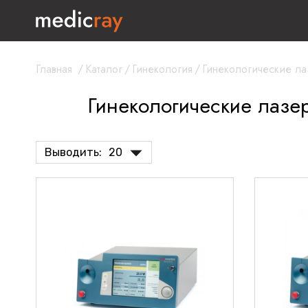
Главная
/
Каталог
/
Гинекология
/
Гинекологические л
Гинекологические лаз
Выводить:
20